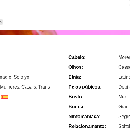
5
Cabelo:
More
Olhos:
Cast
 nadie, Sólo yo
Etnia:
Latin
Mulheres, Casais, Trans
Pelos púbicos:
Depi
Busto:
Médi
Bunda:
Gran
Ninfomaníaca:
Segr
Relacionamento:
Solte