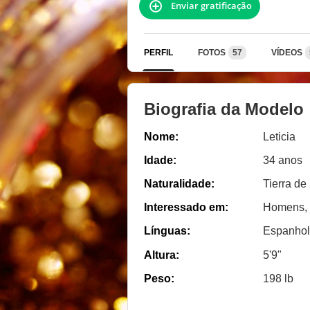
Enviar gratificação
PERFIL
FOTOS
57
VÍDEOS
Biografia da Modelo
Nome:
Leticia
Idade:
34 anos
Naturalidade:
Tierra de
Interessado em:
Homens, 
Línguas:
Espanhol
Altura:
5'9"
Peso:
198 lb