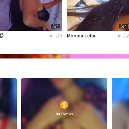
1
1
😈
Morena Letty
273
26
80 Tokens