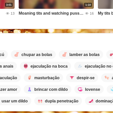
3:01
1:10
Moaning tits and watching pussy rubbing
13
16
 cú
chupar as bolas
lamber as bolas
s anais
ejaculação na boca
ejaculação no
jaculação
masturbação
despir-se
azer amor
brincar com dildo
lovense
usar um dildo
dupla penetração
dominaçã