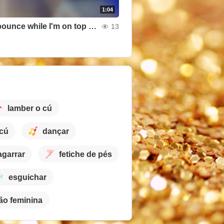
1:04
My tits bounce while I'm on top of you
13
lamber o cú
 cú
dançar
agarrar
fetiche de pés
esguichar
o feminina