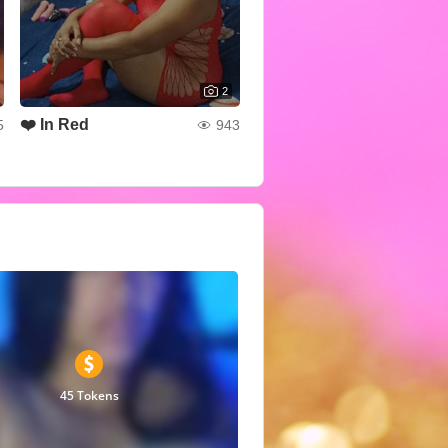
2
❤️ In Red
5
943
45 Tokens