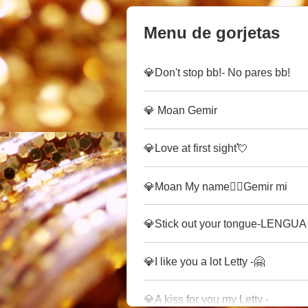
Menu de gorjetas
💎Don't stop bb!- No pares bb!
💎 Moan Gemir
💎Love at first sight💘
💎Moan My name❤️‍🔥Gemir mi
💎Stick out your tongue-LENGUA
💎I like you a lot Letty -🤗
💎A kiss for you my Letty -