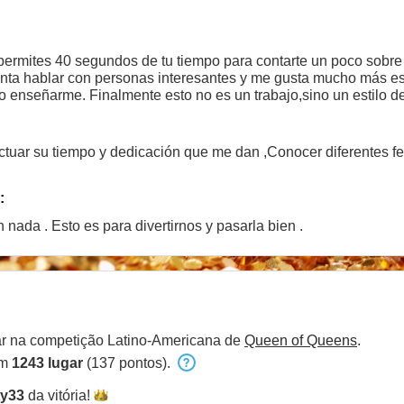
ermites 40 segundos de tu tiempo para contarte un poco sobre
nta hablar con personas interesantes y me gusta mucho más es
o enseñarme. Finalmente esto no es un trabajo,sino un estilo d
as, por eso me encantaría Conocerte.
tuar su tiempo y dedicación que me dan ,Conocer diferentes fe
:
nada . Esto es para divertirnos y pasarla bien .
par na competição Latino-Americana de
Queen of Queens
.
em
1243 lugar
(137 pontos).
ty33
da
vitória!