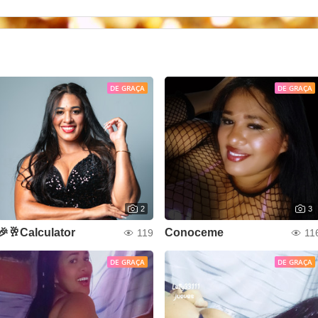
DE GRAÇA
DE GRAÇA
2
3
🎉🥂Calculator
Conoceme
119
11
DE GRAÇA
DE GRAÇA