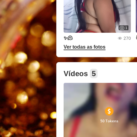
1
✨🫠
270
Ver todas as fotos
Vídeos
5
50 Tokens