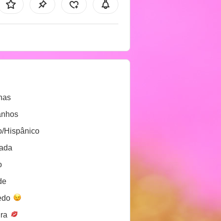
nas
anhos
o/Hispânico
lada
o
de
edo
ira