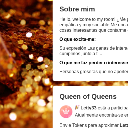
Sobre mim
Hello, welcome to my room! ¿Me p
empática y muy sociable.Me enca
cosas interesantes que contarme 
mucho y conocer a muchas person
O que excita-me:
Su expresión Las ganas de interac
cumplirlos junto a ti ..
O que me faz perder o interesse
Personas groseras que no aporten 
Queen of Queens
Letty33
está a partici
Atualmente encontra-se 
Envie Tokens para aproximar
Let