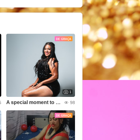
DE GRAÇA
1
A special moment to shine
6
98
DE GRAÇA